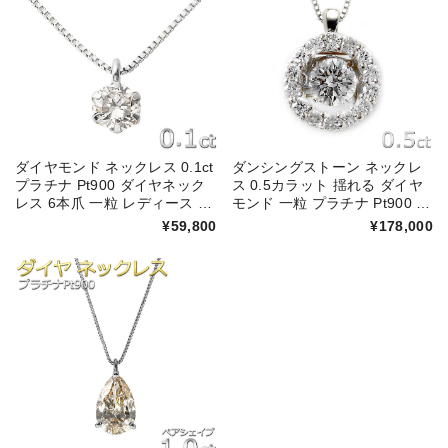
ダイヤモンド ネックレス 0.1ct
ダンシングストーン ネックレ
プラチナ Pt900 ダイヤネック
ス 0.5カラット 揺れる ダイヤ
レス 6本爪 一粒 レディース シ
モンド 一粒 プラチナ Pt900 テ
ンプル ペンダント 鑑別カード
レビCMモデル サークル ペン
¥59,800
¥178,000
付き
ダント 正規品 DGL 鑑別カード
付き