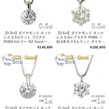
【0.5ct】ダイヤモンド ネック
【0.5ct】ダイヤモンド ネック
レス 0.5カラット プラチナ
レス 0.5ct プラチナ Pt900 一
Pt900 Hカラー SI2 Good 一粒
粒 6本爪 0.5カラット ダイヤネ
一点留 シンプル ペンダント 鑑
ックレス シンプル ペンダント
¥149,800
¥108,000
定書付き【新作・キラキラ感
鑑別カード付き スペシャルプ
UP】
ライス
【1.0ct】ダイヤモンド ネック
【1.0ct】ダイヤモンド ネック