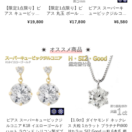
【限定1点限り】ピ
【限定1点限り】ピ
ピアス スーパーキ
アス キュービック
アス 丸玉 ボール 約
ュービックジルコニ
ジルコニア K18 イ
5mm K18 イエロー
ア シルバー925 ゴ
¥19,800
¥17,800
¥6,580
エローゴールド 馬
ゴールド 地金 シン
ールドメッキ ハー
蹄 シンプル スタッ
プル スタッド 左右
ト＆キューピッド H
ド シリコン製ダブ
セット メンズ レデ
＆C 合計0.2ctサイ
ルロックキャッチ
ィース ダブルロッ
ズ 一粒留 レディー
クキャッチ
ス シリコン製キャ
オススメ商品
ッチ スタッド シン
プル 左右セット ア
クセサリー
ピアス スーパーキュービックジ
【1.0ct】ダイヤモンド ネックレ
ルコニア K18 イエローゴールド
ス 大粒 1カラット プラチナPt900
ハート ラウンド シリコン製ダブ
Hカラー SI2 Good 一粒 6本爪 鑑