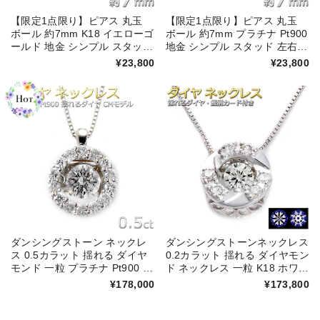
【限定1点限り】ピアス 丸玉
【限定1点限り】ピアス 丸玉
ボール 約7mm K18 イエローゴ
ボール 約7mm プラチナ Pt900
ールド 地金 シンプル スタッド
地金 シンプル スタッド 左右セ
左右セット メンズ レディース
ット メンズ レディース ダブル
¥23,800
¥23,800
ダブルロックキャッチ 限定1点
ロックキャッチ
限り
ダンシングストーン ネックレ
ダンシングストーンネックレス
ス 0.5カラット 揺れる ダイヤ
0.2カラット 揺れる ダイヤモン
モンド 一粒 プラチナ Pt900 テ
ド ネックレス 一粒 K18 ホワイ
レビCMモデル サークル ペン
トゴールド サークル H&C ハー
¥178,000
¥173,800
ダント 正規品 DGL 鑑別カード
ト＆キューピッド ペンダント
付き
正規品 鑑別カード付き