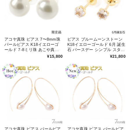
アコヤ真珠 ピアス 7〜8mm珠
ピアス ブルームーンストーン
パールピアス K18イエローゴ
K18イエローゴールド 6月 誕生
ールド 7-8ミリ珠 あこや真珠
石 バースデー シンプル スタッ
本真珠 真珠 シリコン製キャッ
ド 左右セット レディース シリ
¥15,800
¥21,800
チ スタッド シンプル 左右セッ
コン製ダブルロックキャッチ
ト レディース
アコヤ真珠 ピアス パールピア
アコヤ真珠 ピアス パールピア