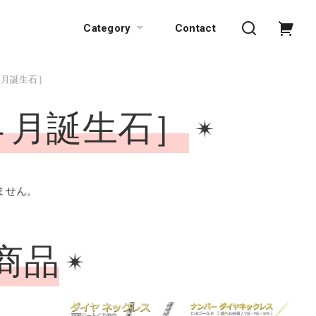
Category
Contact
４月誕生石］
４月誕生石］
ません。
商品