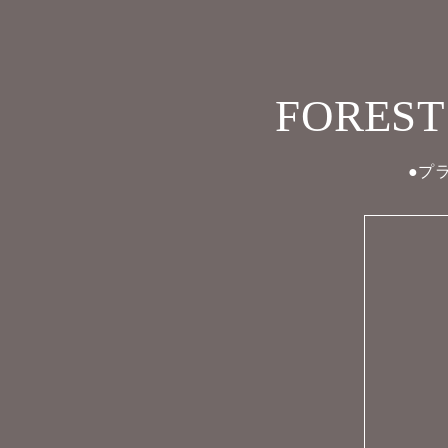
FOREST
●プ