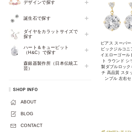
デザインで探す
誕生石で探す
ダイヤをカラットサイズで
探す
ピアス スーパ
ハート＆キューピット
ビックジルコニア
（H&C）で探す
イエローゴール
ト ラウンド シ
森銀器製作所（日本伝統工
製ダブルロック
芸）
チ 高品質 スタ
ンプル 左右セ
SHOP INFO
ABOUT
BLOG
CONTACT