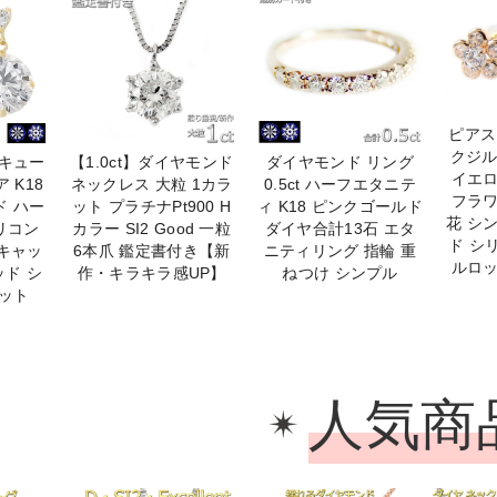
ピアス
クジル
ーキュー
【1.0ct】ダイヤモンド
ダイヤモンド リング
イエ
 K18
ネックレス 大粒 1カラ
0.5ct ハーフエタニテ
フラ
ド ハー
ット プラチナPt900 H
ィ K18 ピンクゴールド
花 シ
リコン
カラー SI2 Good 一粒
ダイヤ合計13石 エタ
ド シ
キャッ
6本爪 鑑定書付き【新
ニティリング 指輪 重
ルロ
ッド シ
作・キラキラ感UP】
ねつけ シンプル
ット
人気商