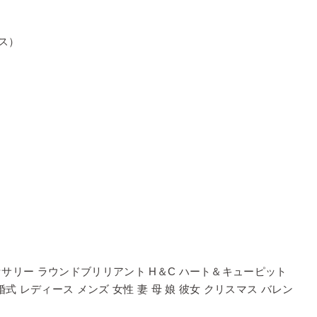
ラス）
セサリー ラウンドブリリアント H＆C ハート＆キューピット
式 レディース メンズ 女性 妻 母 娘 彼女 クリスマス バレン