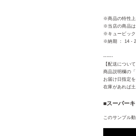
※商品の特性上
※当店の商品は
※キュービック
※納期 ： 14
------
【配送について
商品説明欄の「
お届け日指定を
在庫があれば土
■スーパー
このサンプル動