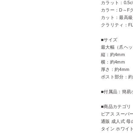
カラット：0.5c
カラー：D～F
カット：最高級
クラリティ：FL
■サイズ
最大幅（爪ヘッ
縦：約4mm
横：約4mm
厚さ：約4mm
ポスト部分：約
■付属品：簡易
■商品カテゴリ
ピアス スーパ
通販 成人式 母
タイン ホワイ