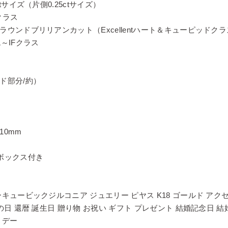
tサイズ（片側0.25ctサイズ）
クラス
ラウンドブリリアンカット（Excellentハート＆キューピッドク
～IFクラス
ド部分/約）
10mm
ボックス付き
ーキュービックジルコニア ジュエリー ピヤス K18 ゴールド アク
の日 還暦 誕生日 贈り物 お祝い ギフト プレゼント 結婚記念日 結婚
トデー