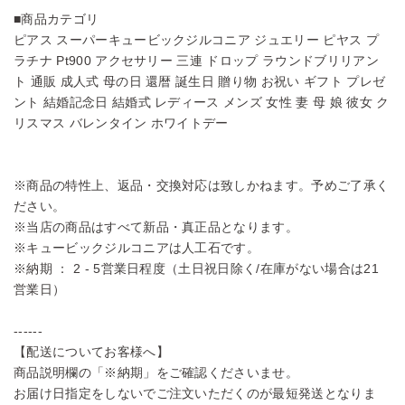
■商品カテゴリ
ピアス スーパーキュービックジルコニア ジュエリー ピヤス プ
ラチナ Pt900 アクセサリー 三連 ドロップ ラウンドブリリアン
ト 通販 成人式 母の日 還暦 誕生日 贈り物 お祝い ギフト プレゼ
ント 結婚記念日 結婚式 レディース メンズ 女性 妻 母 娘 彼女 ク
リスマス バレンタイン ホワイトデー
※商品の特性上、返品・交換対応は致しかねます。予めご了承く
ださい。
※当店の商品はすべて新品・真正品となります。
※キュービックジルコニアは人工石です。
※納期 ： 2 - 5営業日程度（土日祝日除く/在庫がない場合は21
営業日）
------
【配送についてお客様へ】
商品説明欄の「※納期」をご確認くださいませ。
お届け日指定をしないでご注文いただくのが最短発送となりま