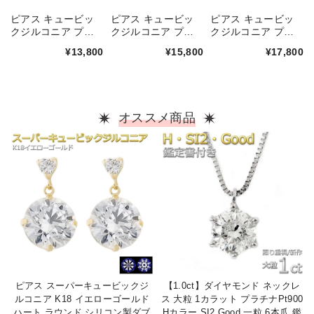
ピアス キュービッ
ピアス キュービッ
ピアス キュービッ
クジルコニア プラ
クジルコニア プラ
クジルコニア プラ
チナ Pt900 ロング
チナ Pt900 ロング
チナ Pt900 ロング
¥13,800
¥15,800
¥17,800
ポスト 片側0.1ctサ
ポスト 片側0.25ctサ
ポスト 片側0.5ctサ
イズ シリコン製ダ
イズ シリコン製ダ
イズ シリコン製ダ
ブルロックキャッチ
ブルロックキャッチ
ブルロックキャッチ
スタッド 一粒留め
スタッド 一粒留め
スタッド 一粒留め
左右セット シンプ
左右セット シンプ
左右セット シンプ
オススメ商品
ル
ル
ル
ピアス スーパーキュービックジ
【1.0ct】ダイヤモンド ネックレ
ルコニア K18 イエローゴールド
ス 大粒 1カラット プラチナPt900
ハート ラウンド シリコン製ダブ
Hカラー SI2 Good 一粒 6本爪 鑑