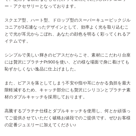
ー・アクセサリーとなっております。
スクエア型、ハート型、ドロップ型のスーパーキュービックジル
コニアが3石連なったデザインとして、効率よく光を取り込むこ
とで光が耳元からこぼれ、あなたの顔色を明るく彩ってくれるア
イテムです。
シンプルで美しい輝きのピアスだからこそ、素材にこだわり台座
には贅沢にプラチナPt900を使い、どの様な場面で身に着けても
恥ずかしくない逸品に仕上げました。
また、ピアスを落としてしまう不安や指や耳にかかる負担を最大
限軽減するため、キャッチ部分にも贅沢にシリコンとプラチナ素
材のダブルキャッチを採用しております。
高騰するプラチナ仕様とダブルキャッチを使用し、何とか頑張っ
てご提供させていただく破格お値段でのご提供です。ぜひお客様
の定番ジュエリーに加えてください♪