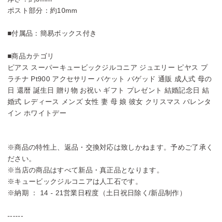
ポスト部分：約10mm
■付属品：簡易ボックス付き
■商品カテゴリ
ピアス スーパーキュービックジルコニア ジュエリー ピヤス プ
ラチナ Pt900 アクセサリー バケット バゲッド 通販 成人式 母の
日 還暦 誕生日 贈り物 お祝い ギフト プレゼント 結婚記念日 結
婚式 レディース メンズ 女性 妻 母 娘 彼女 クリスマス バレンタ
イン ホワイトデー
※商品の特性上、返品・交換対応は致しかねます。予めご了承く
ださい。
※当店の商品はすべて新品・真正品となります。
※キュービックジルコニアは人工石です。
※納期 ： 14 - 21営業日程度（土日祝日除く/新品制作）
------