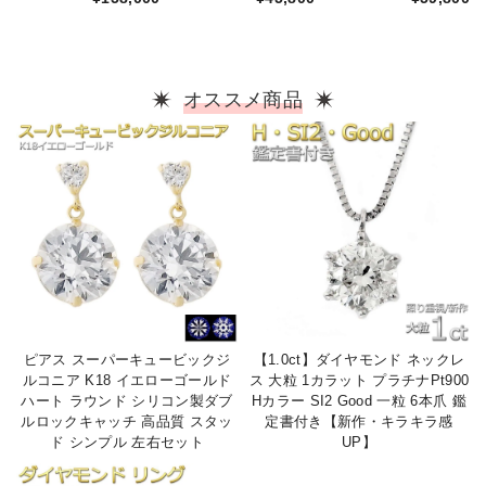
モンド ネックレス
0.01ct K18 ゴール
ヤネックレス 6本爪
一粒 K18 ピンクゴ
ド 数字 0 ダイヤネ
一粒 レディース シ
ールド ハート H&C
ックレス ペンダン
ンプル ペンダント
ハート＆キューピッ
ト
鑑別カード付き
ド ペンダント 正規
オススメ商品
品 鑑別カード付き
ピアス スーパーキュービックジ
【1.0ct】ダイヤモンド ネックレ
ルコニア K18 イエローゴールド
ス 大粒 1カラット プラチナPt900
ハート ラウンド シリコン製ダブ
Hカラー SI2 Good 一粒 6本爪 鑑
ルロックキャッチ 高品質 スタッ
定書付き【新作・キラキラ感
ド シンプル 左右セット
UP】