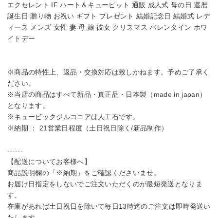
エクセレント IF ハート＆キューピット 通販 成人式 母の日 還暦
誕生日 贈り物 お祝い ギフト プレゼント 結婚記念日 結婚式 レデ
ィース メンズ 女性 妻 母 娘 彼女 クリスマス バレンタイン ホワ
イトデー
※商品の特性上、返品・交換対応は致しかねます。予めご了承く
ださい。
※当店の商品はすべて新品・真正品・日本製（made in japan）
となります。
※キュービックジルコニアは人工石です。
※納期 ： 21営業日程度（土日祝日除く/新品制作）
------
【配送についてお客様へ】
商品説明欄の「※納期」をご確認くださいませ。
お届け日指定をしないでご注文いただくのが最短発送となりま
す。
在庫があれば土日祝日を除いて毎日13時迄のご注文は即時発送い
たします。