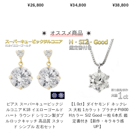
コニア K18 イエロ
コニア K18 イエロ
コニア K18 イエロ
¥26,800
¥34,800
¥38,800
ーゴールド ハート
ーゴールド ハート
ーゴールド ハート
＆キューピッド H＆
＆キューピッド H＆
＆キューピッド H＆
C 合計0.2ctサイズ
C 合計1ctサイズ イ
C 合計2ctサイズ イ
イヤーカフイヤーク
ヤーカフイヤークリ
ヤーカフイヤークリ
リップ 一粒留 シン
ップ 一粒留 シンプ
ップ 一粒留 シンプ
オススメ商品
プル 左右セット
ル 左右セット
ル 左右セット
ピアス スーパーキュービックジ
【1.0ct】ダイヤモンド ネックレ
ルコニア K18 イエローゴールド
ス 大粒 1カラット プラチナPt900
ハート ラウンド シリコン製ダブ
Hカラー SI2 Good 一粒 6本爪 鑑
ルロックキャッチ 高品質 スタッ
定書付き【新作・キラキラ感
ド シンプル 左右セット
UP】