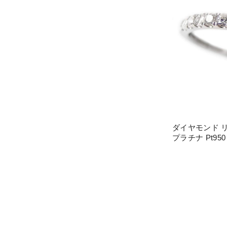
ダイヤモンド リ
プラチナ Pt9
ング 指輪 重
ススメ】