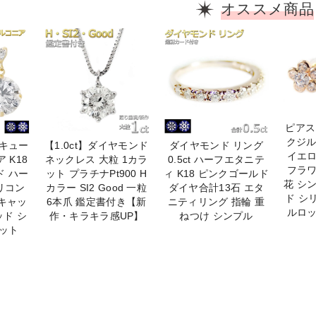
オススメ商品
ピアス
クジル
ーキュー
【1.0ct】ダイヤモンド
ダイヤモンド リング
イエ
 K18
ネックレス 大粒 1カラ
0.5ct ハーフエタニテ
フラ
ド ハー
ット プラチナPt900 H
ィ K18 ピンクゴールド
花 シ
リコン
カラー SI2 Good 一粒
ダイヤ合計13石 エタ
ド シ
キャッ
6本爪 鑑定書付き【新
ニティリング 指輪 重
ルロ
ッド シ
作・キラキラ感UP】
ねつけ シンプル
ット