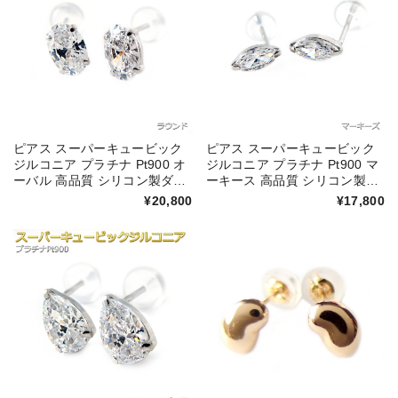
ピアス スーパーキュービック
ピアス スーパーキュービック
ジルコニア プラチナ Pt900 オ
ジルコニア プラチナ Pt900 マ
ーバル 高品質 シリコン製ダブ
ーキース 高品質 シリコン製ダ
ルロックキャッチ仕様 一粒留
ブルロックキャッチ 一粒留 シ
¥20,800
¥17,800
シンプル スタッド 左右セット
ンプル スタッド 左右セット