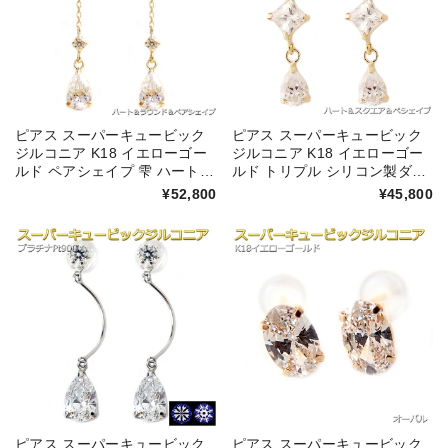
ピアス スーパーキュービック
ピアス スーパーキュービック
ジルコニア K18 イエローゴー
ジルコニア K18 イエローゴー
ルド ペアシェイプ 雫 ハート
ルド トリプル シリコン製ダブ
チェーン スタッド 揺れる 豪華
ルロックキャッチ 高品質 スタ
¥52,800
¥45,800
シリコン製ダブルロックキャッ
ッド シンプル 左右セット
チ 高品質 スタッド シンプル
左右セット
ピアス スーパーキュービック
ピアス スーパーキュービック