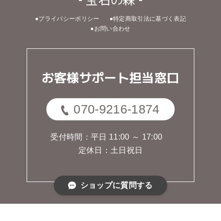
- 宝石の森 -
●プライバシーポリシー
●特定商取引法に基づく表記
●お問い合わせ
お客様サポート担当窓口
070-9216-1874
受付時間：平日 11:00 ～ 17:00
定休日：土日祝日
ショップに質問する