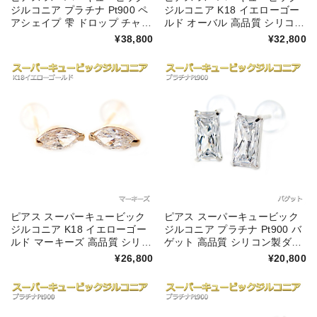
ジルコニア プラチナ Pt900 ペ
ジルコニア K18 イエローゴー
アシェイプ 雫 ドロップ チャー
ルド オーバル 高品質 シリコン
ム風 揺れる シリコン製ダブル
製ダブルロックキャッチ 一粒
¥38,800
¥32,800
ロックキャッチ スタッド シン
留 シンプル スタッド 左右セッ
プル 左右セット
ト
ピアス スーパーキュービック
ピアス スーパーキュービック
ジルコニア K18 イエローゴー
ジルコニア プラチナ Pt900 バ
ルド マーキーズ 高品質 シリコ
ゲット 高品質 シリコン製ダブ
ン製ダブルロックキャッチ 一
ルロックキャッチ仕様 一粒留
¥26,800
¥20,800
粒留 シンプル スタッド 左右セ
シンプル スタッド 左右セット
ット