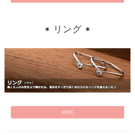
リング
MORE